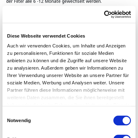
der Filter alle 6 -12 Monate gewechselt werden.
Eine Filterwechselanleitung inkl. RO-Membran &
Desinfektion finden Sie in Ihrer Verpackung,
Gebrauchsanleitung oder auch per Klick (
zur
Filterwechselanleitung
) bitte halten Sie sich genau an
diesen Erklärung und Reihenfolge der einzelnen Schritte!
Diese Webseite verwendet Cookies
Hinweis zur Nutzungsdauer:
Auch wir verwenden Cookies, um Inhalte und Anzeigen
zu personalisieren, Funktionen für soziale Medien
Auch vor Ablauf des angegeben Zeitintervall kann ein
Filterwechsel erforderlich sein, wenn der Wasserdurchfluss
anbieten zu können und die Zugriffe auf unsere Website
spürbar reduziert ist. Ist ein Filterwechsel früher notwendig,
zu analysieren. Außerdem geben wir Informationen zu
ist dies kein Mangel des verwendeten Filters / Membrane,
Ihrer Verwendung unserer Website an unsere Partner für
sondern ein Hinweis auf vermehrtes Auftreten von feinen
soziale Medien, Werbung und Analysen weiter. Unsere
Partikeln im ungefilterten Wasser.
Partner führen diese Informationen möglicherweise mit
weiteren Daten zusammen, die Sie ihnen bereitgestellt
Fügen Sie eine Bewertung hinzu
haben oder die sie im Rahmen Ihrer Nutzung der Dienste
gesammelt haben.
Datenschutzerklärung
Einwilligungsauswahl
Notwendig
-