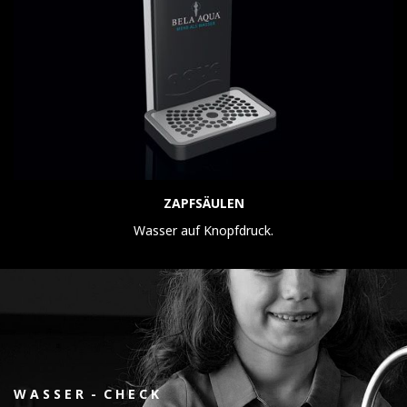
ZAPFSÄULEN
Wasser auf Knopfdruck.
W A S S E R - C H E C K