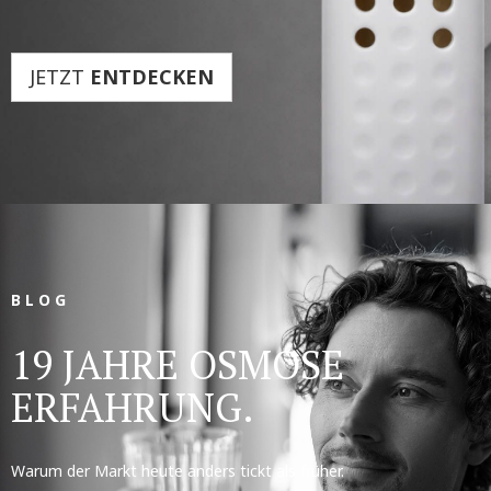
JETZT
ENTDECKEN
B L O G
19 JAHRE OSMOSE
ERFAHRUNG.
Warum der Markt heute anders tickt als früher.