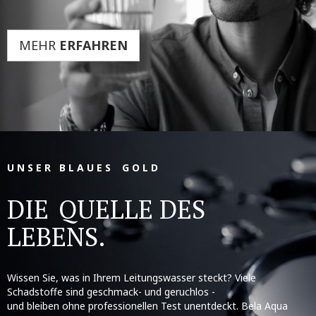
MEHR
ERFAHREN
U N S E R B L A U E S G O L D
DIE
QUELLE DES
LEBENS.
Wissen Sie, was in Ihrem Leitungswasser steckt? Viele
Schadstoffe sind geschmack- und geruchlos -
und bleiben ohne professionellen Test unentdeckt. Bela Aqua