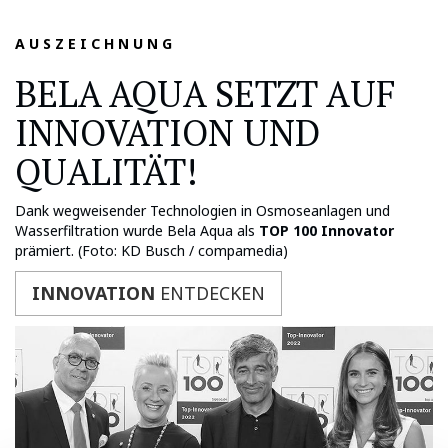
A U S Z E I C H N U N G
BELA AQUA SETZT AUF
INNOVATION UND
QUALITÄT!
Dank wegweisender Technologien in Osmoseanlagen und
Wasserfiltration wurde Bela Aqua als
TOP 100 Innovator
prämiert. (Foto: KD Busch / compamedia)
INNOVATION
ENTDECKEN