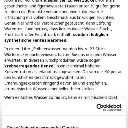
Aroma nur vor und enthalten
viel zu viel
Zucker
.
Vor allem
gesundheits- und figurbewusste Frauen unter 30 greifen gerne
zu, denn die Produkte versprechen eine kalorienarme
Erfrischung mit vollem Geschmack aus knackigen Früchten.
Genau hier wird der Verbraucher getäuscht, denn Stiftung
Warentest fand heraus, dass keines dieser Wasser Frucht,
Fruchtsaft oder Fruchtmark enthält,
sondern lediglich
synthetische Fantasiearomen.
In einem Liter „
Erdbeerwasser
“ wurden bis zu 23 Stück
Würfelzucker nachgewiesen, hätten Sie das in einem Wasser
erwartet? In diversen Kirschprodukten wurde sogar
krebserregendes
Benzol
in einer dreimal höheren
Konzentration als erlaubt, nachgewiesen. Da sich der Körper an
den künstlichen Geschmack gewöhnt, raten
Ernährungsexperten dringend davon ab und empfehlen,
aromatisiertes Wasser lieber selbst herzustellen.
Wem einfaches Wasser zu fad ist, kann es mit frischem Obst
anreichern, das spart nicht nur Zeit und Geld sondern ist auch in
jedem Fall gesünder als die Aromawasser aus dem Supermarkt.
Birgit Rehlender von Stiftung Warentest: „Solche Trendwasser
braucht kein Mensch!“
Diese Webseite verwendet Cookies