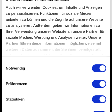
Auch wir verwenden Cookies, um Inhalte und Anzeigen
zu personalisieren, Funktionen für soziale Medien
anbieten zu können und die Zugriffe auf unsere Website
zu analysieren. Außerdem geben wir Informationen zu
Ihrer Verwendung unserer Website an unsere Partner für
soziale Medien, Werbung und Analysen weiter. Unsere
Partner führen diese Informationen möglicherweise mit
*Alle Preise inkl. gesetzl. MwSt., zzgl.
Versandkosten
weiteren Daten zusammen, die Sie ihnen bereitgestellt
haben oder die sie im Rahmen Ihrer Nutzung der Dienste
gesammelt haben.
Datenschutzerklärung
Einwilligungsauswahl
Notwendig
SOCIAL MEDIA
Präferenzen
Facebook
Instagram
Statistiken
YouTube
Twitter