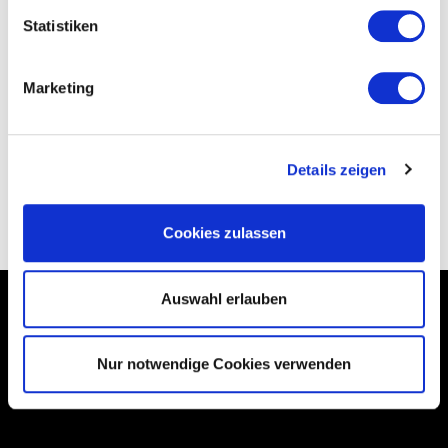
Anschließend auskühlen lassen.
Statistiken
Tipp:
Wenn Sie die Zimtsterne mit einem Apfelschnitz in eine
Keksdose geben halten sie sich 2-3 Wochen.
Marketing
Quelle: www.lecker.de
Details zeigen
Cookies zulassen
Auswahl erlauben
*Alle Preise inkl. gesetzl. MwSt., zzgl.
Versandkosten
Nur notwendige Cookies verwenden