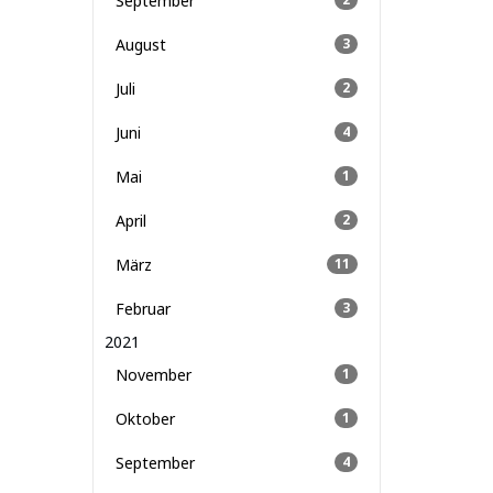
September
August
3
Juli
2
Juni
4
Mai
1
April
2
März
11
Februar
3
2021
November
1
Oktober
1
September
4