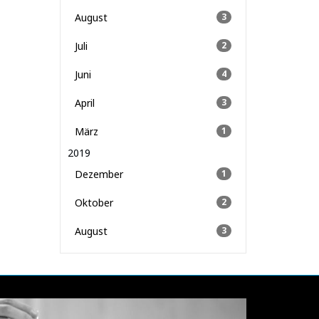
August
3
Juli
2
Juni
4
April
3
März
1
2019
Dezember
1
Oktober
2
August
3