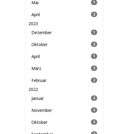
Mai
1
April
2
2023
Dezember
1
Oktober
2
April
1
März
3
Februar
2
2022
Januar
2
November
3
Oktober
3
2