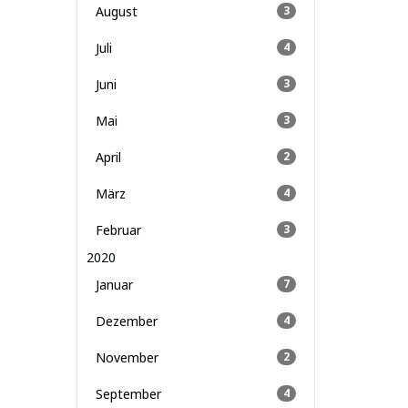
August
3
Juli
4
Juni
3
Mai
3
April
2
März
4
Februar
3
2020
Januar
7
Dezember
4
November
2
September
4