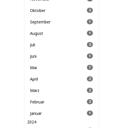
Oktober
3
September
1
August
1
Juli
3
Juni
1
Mai
1
April
2
März
2
Februar
2
Januar
1
2024