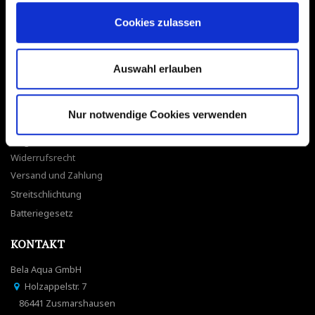
Ersparnisrechner
Cookies zulassen
LINKS
ONLINE WIDERRUF
Auswahl erlauben
AGB
Datenschutz
Impressum
Nur notwendige Cookies verwenden
Karriere
Blog
Widerrufsrecht
Versand und Zahlung
Streitschlichtung
Batteriegesetz
KONTAKT
Bela Aqua GmbH
Holzappelstr. 7
86441 Zusmarshausen