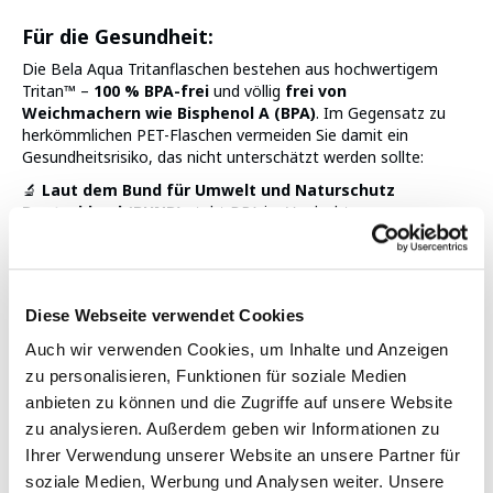
Für die Gesundheit:
Die Bela Aqua Tritanflaschen bestehen aus hochwertigem
Tritan™ –
100 % BPA-frei
und völlig
frei von
Weichmachern wie Bisphenol A (BPA)
. Im Gegensatz zu
herkömmlichen PET-Flaschen vermeiden Sie damit ein
Gesundheitsrisiko, das nicht unterschätzt werden sollte:
🔬
Laut dem Bund für Umwelt und Naturschutz
Deutschland (BUND)
steht BPA im Verdacht:
das Krebsrisiko zu erhöhen
Impotenz & Verweiblichung zu fördern
Stoffwechselstörungen und Organschäden zu
verursachen (besonders bei Neugeborenen)
Diese Webseite verwendet Cookies
das Nerven-, Hormon- und Immunsystem dauerhaft
Auch wir verwenden Cookies, um Inhalte und Anzeigen
zu beeinträchtigen
Diabetes und genetische Schäden zu begünstigen
zu personalisieren, Funktionen für soziale Medien
anbieten zu können und die Zugriffe auf unsere Website
Mit Bela Aqua setzen Sie auf eine gesunde, sichere
zu analysieren. Außerdem geben wir Informationen zu
Alternative – Tag für Tag.
Ihrer Verwendung unserer Website an unsere Partner für
Für unsere Umwelt:
soziale Medien, Werbung und Analysen weiter. Unsere