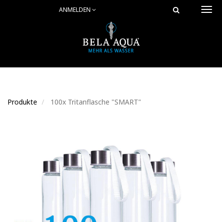
ANMELDEN
Togg
navi
Produkte
100x Tritanflasche "SMART"