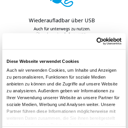
Wiederaufladbar über USB
Auch für unterwegs zu nutzen.
Über das mitgelieferte USB-
Ladekabel kann dieser Hydrogen-
Generator aufgeladen werden.
Diese Webseite verwendet Cookies
Auch wir verwenden Cookies, um Inhalte und Anzeigen
zu personalisieren, Funktionen für soziale Medien
anbieten zu können und die Zugriffe auf unsere Website
zu analysieren. Außerdem geben wir Informationen zu
Ihrer Verwendung unserer Website an unsere Partner für
soziale Medien, Werbung und Analysen weiter. Unsere
Partner führen diese Informationen möglicherweise mit
Handliches Format
weiteren Daten zusammen, die Sie ihnen bereitgestellt
haben oder die sie im Rahmen Ihrer Nutzung der Dienste
Kompakt und handlich – das ideale Format für maximale