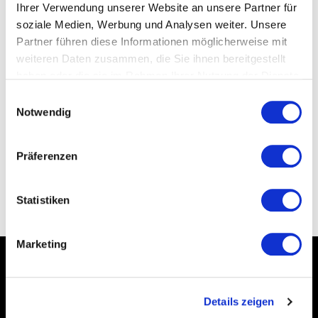
Ihrer Verwendung unserer Website an unsere Partner für
soziale Medien, Werbung und Analysen weiter. Unsere
Partner führen diese Informationen möglicherweise mit
weiteren Daten zusammen, die Sie ihnen bereitgestellt
haben oder die sie im Rahmen Ihrer Nutzung der Dienste
gesammelt haben.
Datenschutzerklärung
Einwilligungsauswahl
Bewertung senden
Notwendig
Präferenzen
ZURÜCK
Statistiken
Marketing
*Alle Preise inkl. gesetzl. MwSt., zzgl.
Versandkosten
Details zeigen