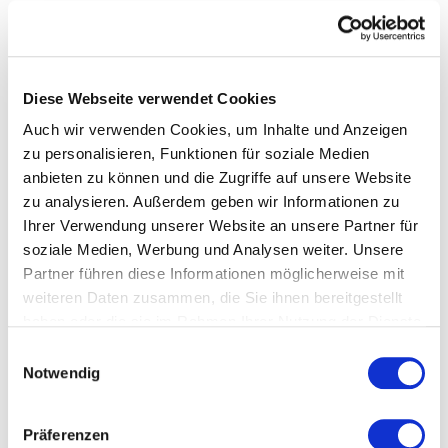
Hinweis zu diesem Artikel: Geben Sie Ihre gewünschte
Meteranzahl an. Indem Sie auf das "+" Symbol bei Menge
klicken! Beispiel: Sie möchten 5 Meter von diesem Schlauch,
somit klicken sie solange auf das blaue "+" Symbol bis die 5
Diese Webseite verwendet Cookies
steht, somit erhalten Sie 5 Meter am Stück.
Auch wir verwenden Cookies, um Inhalte und Anzeigen
Ideal geeignet zum Anschluss von
Osmoseanlagen
zu personalisieren, Funktionen für soziale Medien
wie der Bela Aqua Evolution
.
anbieten zu können und die Zugriffe auf unsere Website
zu analysieren. Außerdem geben wir Informationen zu
Meterware Osmose Schlauch Umkehrosmose Kühlschrank
Ihrer Verwendung unserer Website an unsere Partner für
etc. Standard 1/4"
soziale Medien, Werbung und Analysen weiter. Unsere
Partner führen diese Informationen möglicherweise mit
weiteren Daten zusammen, die Sie ihnen bereitgestellt
Fügen Sie eine Bewertung hinzu
haben oder die sie im Rahmen Ihrer Nutzung der Dienste
gesammelt haben.
Datenschutzerklärung
Einwilligungsauswahl
-
Notwendig
Präferenzen