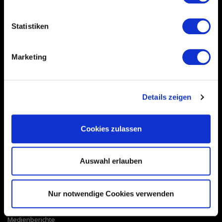
Statistiken
SOCIAL MEDIA
Facebook
Marketing
Instagram
YouTube
Twitter
Details zeigen
Pinterest
Cookies zulassen
SERVICE & INFO
Filterwechsel Support
Auswahl erlauben
Kontaktanfrage
Kostenloser Wassertest
Trinkwasser Broschüre
Nur notwendige Cookies verwenden
Reklamations-/Überprüfungsauftrag
Newsletter abonnieren
Medienberichte