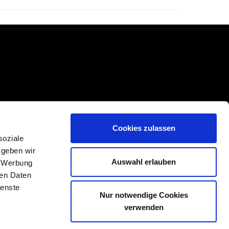
Cookies zulassen
soziale
 geben wir
Auswahl erlauben
, Werbung
ren Daten
ienste
Nur notwendige Cookies
verwenden