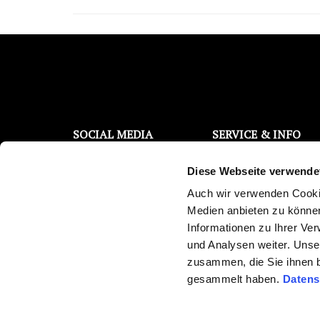
SOCIAL MEDIA
SERVICE & INFO
Filterwechsel Support
Facebook
Diese Webseite verwende
Kontaktanfrage
Instagram
Kostenloser Wassertest
Auch wir verwenden Cookie
YouTube
Trinkwasser Broschüre
Medien anbieten zu können
Reklamations-/
Twitter
Informationen zu Ihrer Ve
Überprüfungsauftrag
und Analysen weiter. Unse
Pinterest
Newsletter abonnieren
zusammen, die Sie ihnen b
Medienberichte
gesammelt haben.
Datens
Ersparnisrechner