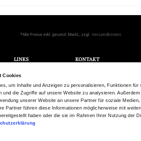
*Alle Preise inkl. gesetzl. MwSt., zzgl.
Versandkosten
LINKS
KONTAKT
ONLINE WIDERRUF
Bela Aqua GmbH
t Cookies
AGB
Holzappelstr. 7
Datenschutz
s, um Inhalte und Anzeigen zu personalisieren, Funktionen für 
86441 Zusmarshausen
Impressum
 und die Zugriffe auf unsere Website zu analysieren. Außerdem
Deutschland
Karriere
rwendung unserer Website an unsere Partner für soziale Medien
info@bela-aqua.de
Blog
re Partner führen diese Informationen möglicherweise mit weite
Widerrufsrecht
ereitgestellt haben oder die sie im Rahmen Ihrer Nutzung der D
Versand und Zahlung
chutzerklärung
Streitschlichtung
Batteriegesetz