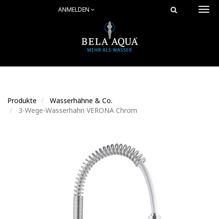
ANMELDEN
Togg
navi
Produkte
Wasserhähne & Co.
3-Wege-Wasserhahn VERONA Chrom