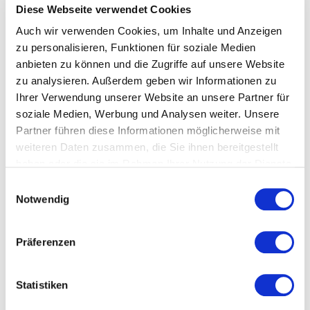
Diese Webseite verwendet Cookies
Hier geht's zum passenden Produkt
Auch wir verwenden Cookies, um Inhalte und Anzeigen
zu personalisieren, Funktionen für soziale Medien
anbieten zu können und die Zugriffe auf unsere Website
Hinweis: Unverbindliche Angaben. Abweichungen und Irrtum vorbehalten.
Abbildung ähnlich.
zu analysieren. Außerdem geben wir Informationen zu
Ihrer Verwendung unserer Website an unsere Partner für
soziale Medien, Werbung und Analysen weiter. Unsere
Bewertungen
Partner führen diese Informationen möglicherweise mit
1
/
1
weiteren Daten zusammen, die Sie ihnen bereitgestellt
Rating:
5/5
haben oder die sie im Rahmen Ihrer Nutzung der Dienste
gesammelt haben.
Datenschutzerklärung
Ingrid W.
Einwilligungsauswahl
top modern
Notwendig
Das neue Highlight in unserer Küche! Super funktional und top
modern!
Präferenzen
Statistiken
Fügen Sie eine Bewertung hinzu