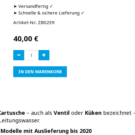
➤ Versandfertig ✓
➤ Schnelle & sichere Lieferung ✓
Artikel-Nr.:
ZB0239
40,00
€
IN DEN WARENKORB
artusche
– auch als
Ventil
oder
Küken
bezeichnet –
Leitungswasser.
r
Modelle mit Auslieferung bis 2020