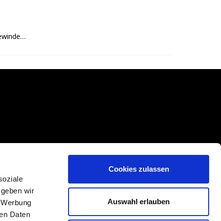
Steckverbinder mit UNS-Innengewinde 3/8 tube x 7/16-24 UNS
Cookies zulassen
soziale
 geben wir
Auswahl erlauben
, Werbung
ren Daten