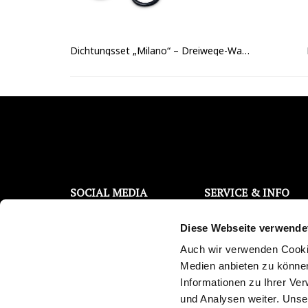
Dichtungsset „Milano“ – Dreiwege-Wasserhahn (inkl. Armaturenfett)
SOCIAL MEDIA
SERVICE & INFO
Filterwechsel Support
Facebook
Diese Webseite verwende
Kontaktanfrage
Instagram
Kostenloser Wassertest
Auch wir verwenden Cookie
YouTube
Trinkwasser Broschüre
Medien anbieten zu können
Reklamations-/
Twitter
Informationen zu Ihrer Ve
Überprüfungsauftrag
und Analysen weiter. Unse
Pinterest
Newsletter abonnieren