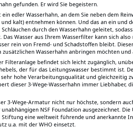
ahn gefunden. Er wird Sie begeistern.
ein edler Wasserhahn, an dem Sie neben dem Reinw
 und kalt) entnehmen können. Und das an ein und d
 Schläuchen durch den Wasserhahn geleitet, sodass
Das Wasser aus Ihrem Wasserfilter kann sich also
ser rein von Fremd- und Schadstoffen bleibt. Dieser
n zusätzlichen Wasserhahn anbringen möchten und a
er Filteranlage befindet sich leicht zugänglich, un
hebels, der für das Leitungswasser bestimmt ist. D
e sehr hohe Verarbeitungsqualität und gleichzeiti
bert dieser 3-Wege-Wasserhahn immer Liebhaber, die
ser 3-Wege-Armatur nicht nur höchste, sondern auch 
unabhängigen NSF Foundation ausgezeichnet. Die U
s Stiftung eine weltweit führende und anerkannte Inst
tz u.a. mit der WHO einsetzt.