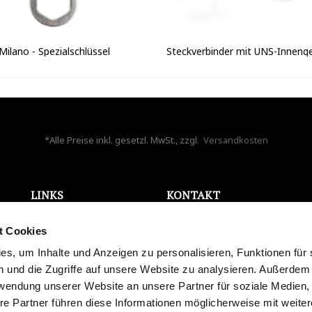
Milano - Spezialschlüssel
*Alle Preise inkl. gesetzl. MwSt., zzgl.
Versandkosten
LINKS
KONTAKT
ONLINE WIDERRUF
Bela Aqua GmbH
t Cookies
AGB
Holzappelstr. 7
Datenschutz
s, um Inhalte und Anzeigen zu personalisieren, Funktionen für 
86441 Zusmarshausen
Impressum
 und die Zugriffe auf unsere Website zu analysieren. Außerdem
Deutschland
Karriere
rwendung unserer Website an unsere Partner für soziale Medien
info@bela-aqua.de
Blog
re Partner führen diese Informationen möglicherweise mit weite