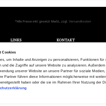
*Alle Preise inkl. gesetzl. MwSt., zzgl.
Versandkosten
LINKS
KONTAKT
ONLINE WIDERRUF
Bela Aqua GmbH
t Cookies
AGB
Holzappelstr. 7
Datenschutz
s, um Inhalte und Anzeigen zu personalisieren, Funktionen für 
86441 Zusmarshausen
Impressum
 und die Zugriffe auf unsere Website zu analysieren. Außerdem
Deutschland
Karriere
rwendung unserer Website an unsere Partner für soziale Medien
info@bela-aqua.de
Blog
re Partner führen diese Informationen möglicherweise mit weite
Widerrufsrecht
ereitgestellt haben oder die sie im Rahmen Ihrer Nutzung der D
Versand und Zahlung
chutzerklärung
Streitschlichtung
Batteriegesetz