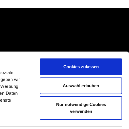
Cookies zulassen
soziale
 geben wir
Auswahl erlauben
, Werbung
ren Daten
ienste
Nur notwendige Cookies
verwenden