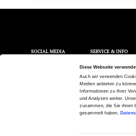
SOCIAL MEDIA
SERVICE & INFO
Filterwechsel Support
Facebook
Diese Webseite verwende
Kontaktanfrage
Instagram
Kostenloser Wassertest
Auch wir verwenden Cookie
YouTube
Trinkwasser Broschüre
Medien anbieten zu können
Reklamations-/
Twitter
Informationen zu Ihrer Ve
Überprüfungsauftrag
und Analysen weiter. Unse
Pinterest
Newsletter abonnieren
zusammen, die Sie ihnen b
Medienberichte
gesammelt haben.
Datens
Ersparnisrechner