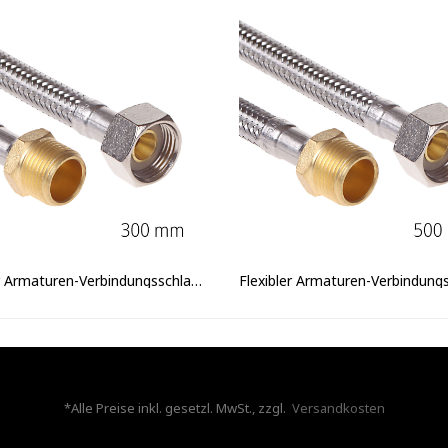
Flexibler Armaturen-Verbindungsschlauch IG/AG 3/8" x 300mm
*Alle Preise inkl. gesetzl. MwSt., zzgl.
Versandkosten