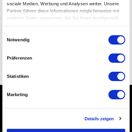
soziale Medien, Werbung und Analysen weiter. Unsere
Partner führen diese Informationen möglicherweise mit
weiteren Daten zusammen, die Sie ihnen bereitgestellt
haben oder die sie im Rahmen Ihrer Nutzung der Dienste
Bewertung senden
gesammelt haben.
Datenschutzerklärung
Einwilligungsauswahl
Notwendig
Präferenzen
ZURÜCK
Statistiken
Marketing
*Alle Preise inkl. gesetzl. MwSt., zzgl.
Versandkosten
Details zeigen