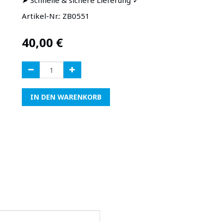
➤ Schnelle & sichere Lieferung ✓
Artikel-Nr.:
ZB0551
40,00
€
IN DEN WARENKORB