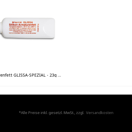
Armaturenfett GLISSA-SPEZIAL - 23g Tube
*Alle Preise inkl. gesetzl. MwSt., zzgl.
Versandkosten