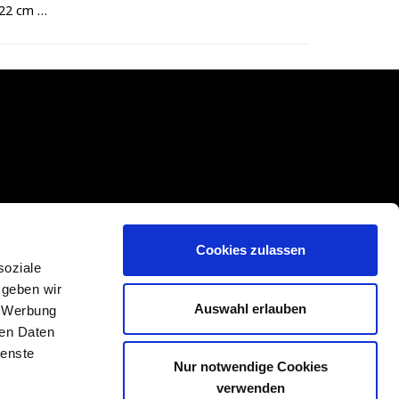
Wasserspender Tropfschale 40x22 cm - mit Ablauf
Cookies zulassen
soziale
 geben wir
Auswahl erlauben
, Werbung
ren Daten
ienste
Nur notwendige Cookies
verwenden