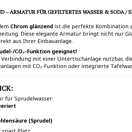
 – ARMATUR FÜR GEFILTERTES WASSER & SODA / 
dlem
Chrom glänzend
ist die perfekte Kombination
eitung. Diese elegante Armatur bringt nicht nur Gl
irekt aus Ihrer Einbauanlage.
rudel-/CO₂-Funktion geeignet!
n Verbindung mit einer Untertischanlage nutzbar, d
seanlagen mit CO₂-Funktion oder integrierte Tafelwa
ICK:
r für Sprudelwasser:
eriert
ohlensäure (Sprudel)
 spart Platz