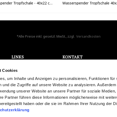
Wasserspender Tropfschale - 40x22 cm ohne Ablauf
*Alle Preise inkl. gesetzl. MwSt., zzgl.
Versandkosten
LINKS
KONTAKT
ONLINE WIDERRUF
Bela Aqua GmbH
t Cookies
AGB
Holzappelstr. 7
Datenschutz
s, um Inhalte und Anzeigen zu personalisieren, Funktionen für 
86441 Zusmarshausen
Impressum
 und die Zugriffe auf unsere Website zu analysieren. Außerdem
Deutschland
Karriere
rwendung unserer Website an unsere Partner für soziale Medien
info@bela-aqua.de
Blog
re Partner führen diese Informationen möglicherweise mit weite
Widerrufsrecht
ereitgestellt haben oder die sie im Rahmen Ihrer Nutzung der D
Versand und Zahlung
chutzerklärung
Streitschlichtung