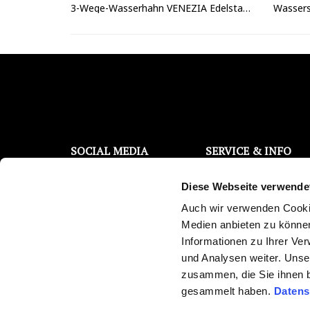
3-Wege-Wasserhahn VENEZIA Edelstahl-Optik
SOCIAL MEDIA
SERVICE & INFO
Filterwechsel Support
Facebook
Diese Webseite verwende
Kontaktanfrage
Instagram
Kostenloser Wassertest
Auch wir verwenden Cookie
YouTube
Trinkwasser Broschüre
Medien anbieten zu können
Reklamations-/
Twitter
Informationen zu Ihrer Ve
Überprüfungsauftrag
und Analysen weiter. Unse
Pinterest
Newsletter abonnieren
zusammen, die Sie ihnen b
Medienberichte
gesammelt haben.
Datens
Ersparnisrechner