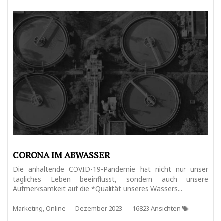
CORONA IM ABWASSER
Die anhaltende COVID-19-Pandemie hat nicht nur unser
tägliches Leben beeinflusst, sondern auch unsere
Aufmerksamkeit auf die *Qualität unseres Wassers...
Marketing, Online
—
Dezember 2023
— 16823 Ansichten