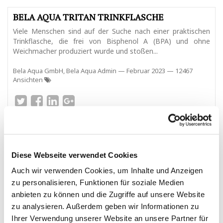
BELA AQUA TRITAN TRINKFLASCHE
Viele Menschen sind auf der Suche nach einer praktischen
Trinkflasche, die frei von Bisphenol A (BPA) und ohne
Weichmacher produziert wurde und stoßen...
Bela Aqua GmbH, Bela Aqua Admin
—
Februar 2023
— 12467
Ansichten
Diese Webseite verwendet Cookies
TRINKWASSER ANSTATT BUNKER
Auch wir verwenden Cookies, um Inhalte und Anzeigen
Wenn es nach Bundesinnenministerin Nancy Faeser geht,
wird es in Deutschland auch in Zukunft keine Zivilschutz-
zu personalisieren, Funktionen für soziale Medien
Bunker für Millionen von Menschen geben...
anbieten zu können und die Zugriffe auf unsere Website
zu analysieren. Außerdem geben wir Informationen zu
Bela Aqua GmbH, Bela Aqua Admin
—
Februar 2023
— 32148
Ihrer Verwendung unserer Website an unsere Partner für
Ansichten