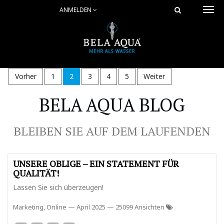
ANMELDEN
Togg
navi
Vorher
1
2
3
4
5
Weiter
BELA AQUA BLOG
BLEIBEN SIE AUF DEM LAUFENDEN
UNSERE OBLIGE – EIN STATEMENT FÜR
QUALITÄT!
Lassen Sie sich überzeugen!
Marketing, Online
—
April 2025
— 25099 Ansichten