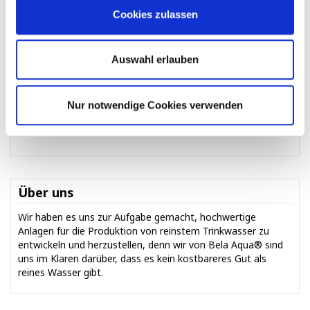
Cookies zulassen
Reines Wasser ist Wasser, das frei von Schad- oder
Fremdstoffen ist. Hergestellt wird es durch den Prozess der
Umkehrosmose mit Hilfe eines None [1] W...
Auswahl erlauben
Bela Aqua GmbH, Bela Aqua Admin
—
Januar 2023
— 12511
Ansichten
Nur notwendige Cookies verwenden
Über uns
Wir haben es uns zur Aufgabe gemacht, hochwertige
Anlagen für die Produktion von reinstem Trinkwasser zu
entwickeln und herzustellen, denn wir von Bela Aqua® sind
uns im Klaren darüber, dass es kein kostbareres Gut als
reines Wasser gibt.